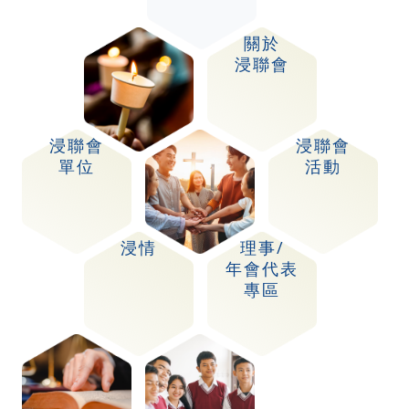
關於
浸聯會
浸聯會
浸聯會
單位
活動
浸情
理事/
年會代表
專區