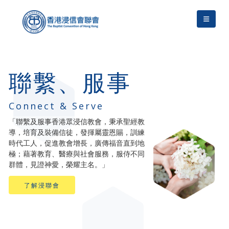
聯繫、服事
Connect &
Serve
「聯繫及服事香港眾浸信教會，秉承聖經教
導，培育及裝備信徒，發揮屬靈恩賜，訓練
時代工人，促進教會增長，廣傳福音直到地
極；藉著教育、醫療與社會服務，服侍不同
群體，見證神愛，榮耀主名。」
了解浸聯會