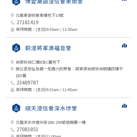
博愛潮語浸信會東頭堂
九龍東頭邨振東樓地下10號
27181419
崇拜時間：(主日)9:30am / 11:30am
銅浸將軍澳福音堂
尚德邨尚仁樓B及C翼地下
辦公室地址及週一至週六的聚會：將軍澳尚德邨尚明樓四樓平
台D翼
23489787
崇拜時間：(主日)9:15am / 11:45am
順天浸信會深水埗堂
九龍深水埗通州街288-290號順興閣一樓
27081851
崇拜時間：(主日)11:00am