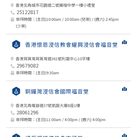
香港北角城市花園道二號顯理中學一樓小禮堂
25122817
崇拜時間：(主日)10:00am / 10:00am (兒崇) / (週六) 2:45pm
(少崇)
香港懷恩浸信教會耀興浸信會福音堂
香港筲箕灣筲箕灣道361號利嘉中心10字樓
29679082
崇拜時間：(主日)9:30am
銅鑼灣浸信會國際福音堂
香港北角電器道37號凱旋大廈B座1樓
28061296
崇拜時間：(主日)11:00am / 4:00pm / (週六) 4:00pm