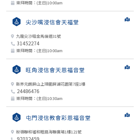
崇拜時間：(主日)10:00am
尖沙嘴浸信會天福堂
九龍尖沙咀金馬倫道31號
31452274
崇拜時間：(主日)10:00am
旺角浸信會天恩福音堂
新界元朗屏山上璋圍屏湖花園第7座1樓
24486476
崇拜時間：(主日)10:30am
屯門浸信教會彩恩福音堂
粉嶺聯和墟和睦路海聯廣場1樓121號
97032459