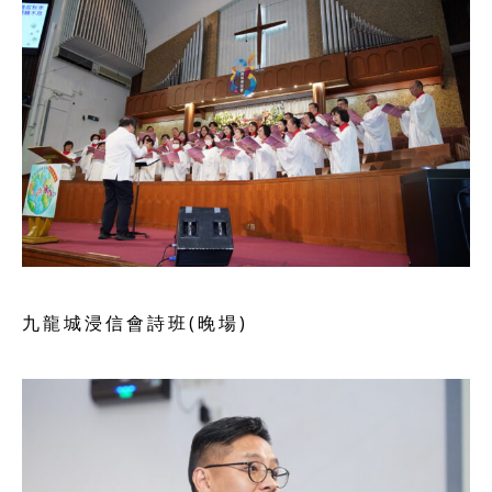
九龍城浸信會詩班(晚場)