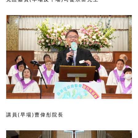
講員(早場)曹偉彤院長