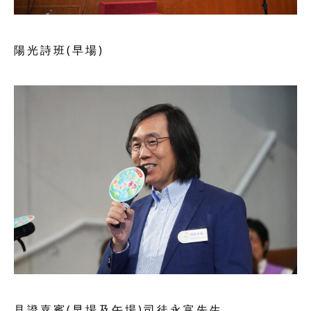
陽光詩班(早場)
見證嘉賓(早場及午場)司徒永富先生