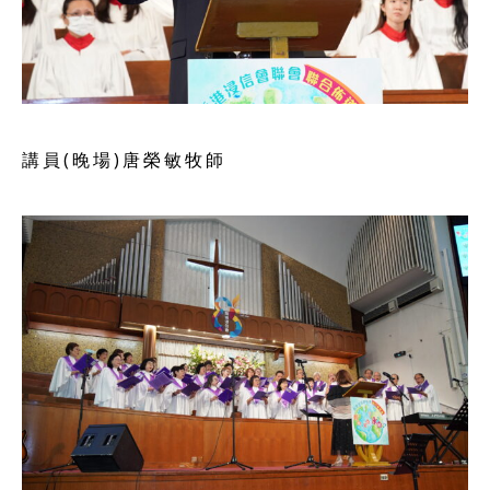
講員(晚場)唐榮敏牧師