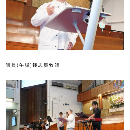
講員(午場)鍾志廣牧師