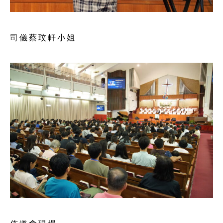
司儀蔡玟軒小姐