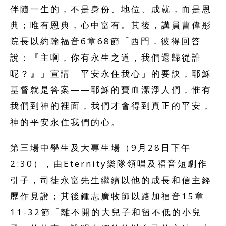
伴隨一生的，不是身份、地位、成就，而是恩
典；唯有恩典，心中富有。其後，講員曹偉彤
院長以約翰福音6章68節「西門．彼得回答
說：『主啊，你有永生之道，我們還歸從誰
呢？』」宣講「平安永住我心」的要訣，耶穌
基督就是答案——耶穌的寶血潔淨人們，惟有
我們到神的裡面，我們才會得到真正的平安，
神的平安永住我們的心。
第三場中學生及大專生場（9月28日下午
2:30），由Eternity樂隊領唱及福音短劇作
引子，司徒永富先生繼續以他的成長和信主經
歷作見證；其後鍾志廣牧師以路加福音15章
11-32節「離不開的大兒子和留不低的小兒