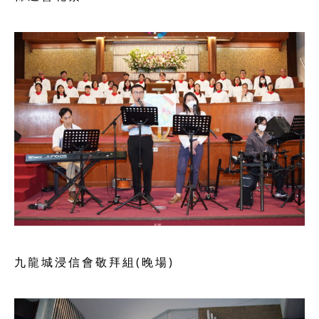
九龍城浸信會敬拜組(晚場)