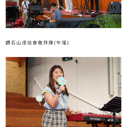
鑽石山浸信會敬拜隊(午場)