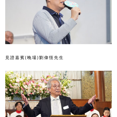
見證嘉賓(晚場)劉偉恆先生