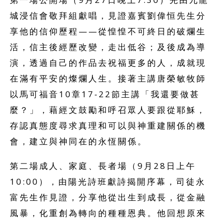
城浸信會敬拜組獻唱，見證嘉賓劉偉恒先生分
享他的信仰歷程——從惶惶不可終日的破爛生
活，信主後經歷改變，走出低谷；及後成為導
演，透過自己的作品去祝福更多的人，成就現
在滿有平安的燦爛人生。接著主講唐榮敏牧師
以馬可福音10章17-22節主講「我還要做甚
麼？」，藉經文鼓勵和呼召眾人要跟從耶穌，
存認真態度尋求真理和可以與神重建關係的機
會，建立與神同在的永恆關係。
第二場成人、家庭、長者場（9月28日上午
10:00），由陽光詩班獻詩揭開序幕，司徒永
富先生作見證，分享他從出生到成長，從金融
風暴，化重創為轉向的種種恩典。他回想原來