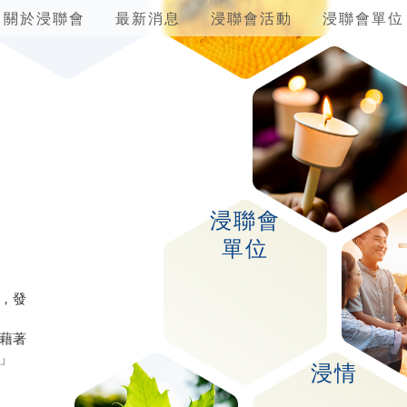
關於浸聯會
最新消息
浸聯會活動
浸聯會單位
事
浸聯會
單位
，發
藉著
」
浸情