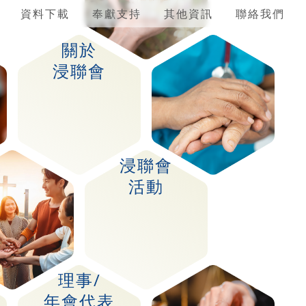
資料下載
奉獻支持
其他資訊
聯絡我們
關於
浸聯會
浸聯會
活動
理事/
年會代表