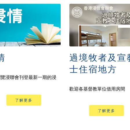
情
過境牧者及宣
士住宿地方
閱覽浸聯會刊登最新一期的浸
歡迎各基督教單位借用房間
了解更多
了解更多