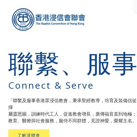
聯繫、服
Connect &
Serve
「聯繫及服事香港眾浸信教會，秉承聖經教導，培育及裝備信徒
揮
屬靈恩賜，訓練時代工人，促進教會增長，廣傳福音直到地極；
教育、醫療與社會服務，服侍不同群體，見證神愛，榮耀主名。
了解浸聯會