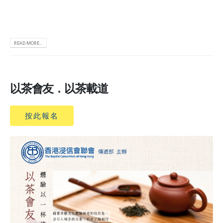
READ MORE...
以茶會友．以茶載道
按此報名